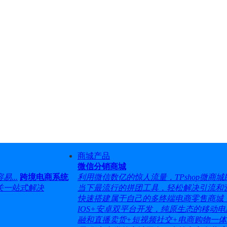
商城产品
微信分销商城
...
跨境电商系统
利用微信数亿的惊人流量，TPshop微商城助
关一站式解决
当下最流行的拼团工具，轻松解决引流和营销
快速搭建属于自己的多终端电商零售商城，支
IOS+安卓双平台开发，纯原生态的移动电商
融和直播卖货+短视频社交+电商购物一体..