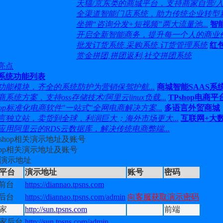
天猫/京东类的商城平台，支持商家自营/入驻和
全渠道智能门店系统，助力传统企业转型新零
坐拥“咨询分发+短视频”两大流量池...
智
开启全新智能商务，提升每一个人的商业价值
批发订货系统,采购系统,订货管理系统
红
赏金拼团,拼团返利,社交拼团系统
亮点
系统功能列表
功能模块，齐全的系统防护为营销保驾护航...
商城智能SAAS系
系统方案，支持oss存储技术/阿里云linux负载...
TPshop电商
shop标准化电商软件"一站式"全网电商解决方案...
多语言外贸商城
言独立站，卖货到全球，利润巨大；海外市场更大...
互联网+大
应用阿里云的RDS云数据库，解决传统电商弊端...
shop相关演示地址及账号
端演示地址
平台
演示地址
账号
密码
C前台
https://diannao.tpsns.com
C后台
https://diannao.tpsns.com/admin
向客服获取演示密码
家
http://sun.tpsns.com
前端
家后台
http://sun.tpsns.com/admin