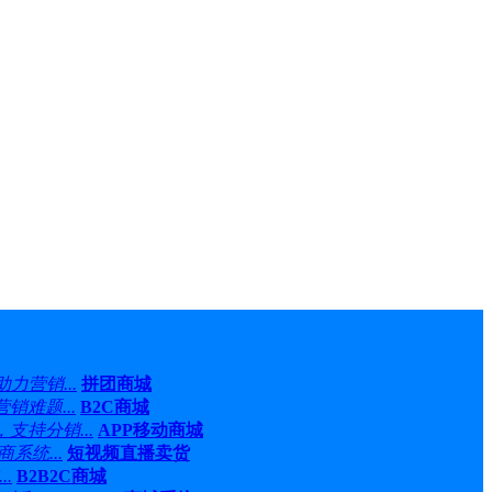
力营销...
拼团商城
难题...
B2C商城
持分销...
APP移动商城
系统...
短视频直播卖货
.
B2B2C商城