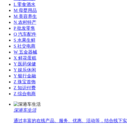
L 零食酒水
M 母婴用品
M 美容养生
N 农村特产
P 批发零售
Q 汽车配件
S 水果生鲜
S 社交电商
W 五金器械
X 鲜花蛋糕
Y 医药保健
Y 娱乐休闲
Y 银行金融
Z 珠宝首饰
Z 知识付费
Z 综合电商
深港车生活
通过丰富的在线产品、服务、优惠、活动等，结合线下实