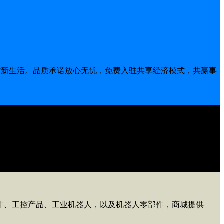
信新生活。品质承诺放心无忧，免费入驻共享经济模式，共赢事
网络电商运营为一体的多元化综合性高新企业。公司通过了
设计、施工、维修资格等多项资质证书。
零件、工控产品、工业机器人，以及机器人零部件，商城提供