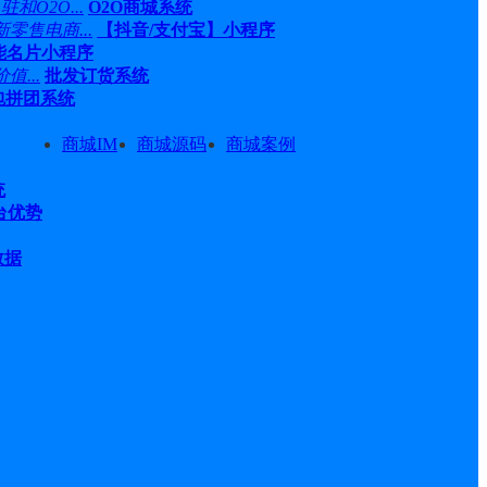
O2O...
O2O商城系统
售电商...
【抖音/支付宝】小程序
能名片小程序
...
批发订货系统
包拼团系统
商城IM
商城源码
商城案例
统
平台优势
数据