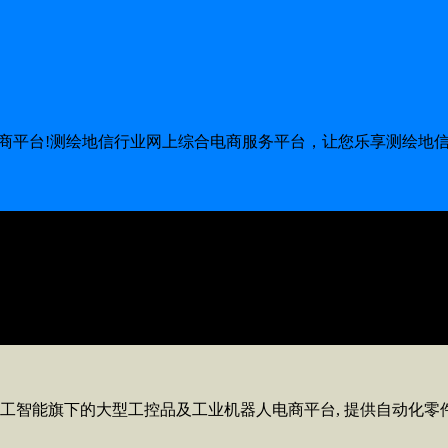
电商平台!测绘地信行业网上综合电商服务平台，让您乐享测绘地
，是一家集IT产品销售、IT运维管理外包服务、IT系统集成及
业、银行信用等级、计算机信息系统集成、广东省安全技术防范系统
哈工智能旗下的大型工控品及工业机器人电商平台, 提供自动化