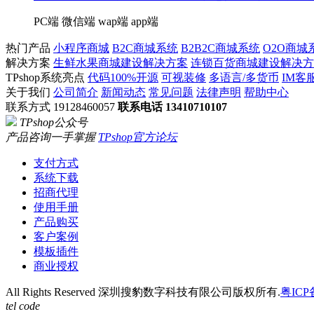
PC端
微信端
wap端
app端
热门产品
小程序商城
B2C商城系统
B2B2C商城系统
O2O商城
解决方案
生鲜水果商城建设解决方案
连锁百货商城建设解决方
TPshop系统亮点
代码100%开源
可视装修
多语言/多货币
IM客
关于我们
公司简介
新闻动态
常见问题
法律声明
帮助中心
联系方式 19128460057
联系电话 13410710107
TPshop公众号
产品咨询一手掌握
TPshop官方论坛
支付方式
系统下载
招商代理
使用手册
产品购买
客户案例
模板插件
商业授权
All Rights Reserved 深圳搜豹数字科技有限公司版权所有.
粤ICP
tel
code