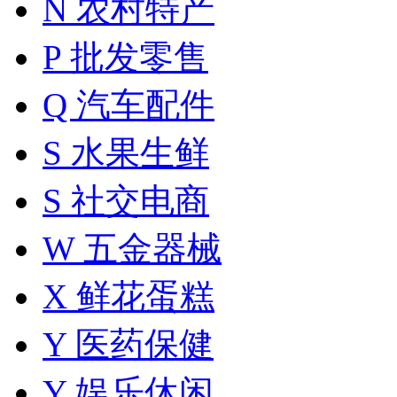
N 农村特产
P 批发零售
Q 汽车配件
S 水果生鲜
S 社交电商
W 五金器械
X 鲜花蛋糕
Y 医药保健
Y 娱乐休闲