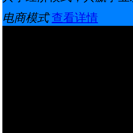
电商模式
查看详情
康唯办公设备
广州康唯办公设备有限公司
11月，是一家集IT产品销
系统集成及网络电商运营
业。公司通过了GB/T294
合同重信用企业、银行信