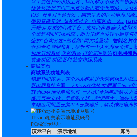
当下最流行的拼团工具，轻松解决引流和营销难题.
快速搭建属于自己的多终端电商零售商城，支持分销
IOS+安卓双平台开发，纯原生态的移动电商系统..
融和直播卖货+短视频社交+电商购物一体...
B2B
天猫/京东类的商城平台，支持商家自营/入驻和O2O.
全渠道智能门店系统，助力传统企业转型新零售电商
坐拥“咨询分发+短视频”两大流量池...
智能名片
开启全新智能商务，提升每一个人的商业价值...
批发订货系统,采购系统,订货管理系统
红包拼团
赏金拼团,拼团返利,社交拼团系统
商城亮点
商城系统功能列表
稳定功能模块，齐全的系统防护为营销保驾护航..
新电商系统方案，支持oss存储技术/阿里云linux负载
TPshop标准化电商软件"一站式"全网电商解决方案.
多语言独立站，卖货到全球，利润巨大；海外市场更
单独应用阿里云的RDS云数据库，解决传统电商弊端
TPshop相关演示地址及账号
PC端演示地址
演示平台
演示地址
账号