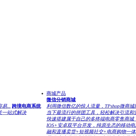
商城产品
微信分销商城
...
跨境电商系统
利用微信数亿的惊人流量，TPshop微商城助
关一站式解决
当下最流行的拼团工具，轻松解决引流和营销
快速搭建属于自己的多终端电商零售商城，支
IOS+安卓双平台开发，纯原生态的移动电商
融和直播卖货+短视频社交+电商购物一体..