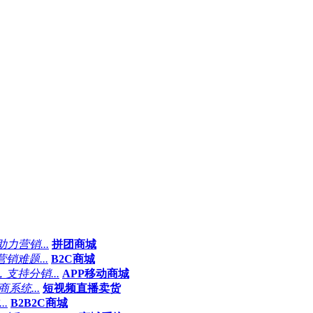
力营销...
拼团商城
难题...
B2C商城
持分销...
APP移动商城
系统...
短视频直播卖货
.
B2B2C商城