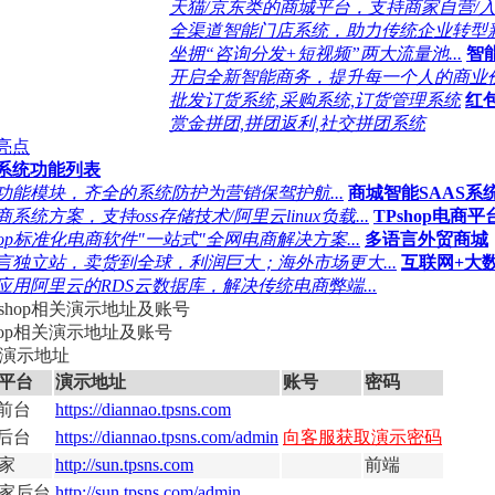
天猫/京东类的商城平台，支持商家自营/入驻和
全渠道智能门店系统，助力传统企业转型新零
坐拥“咨询分发+短视频”两大流量池...
智
开启全新智能商务，提升每一个人的商业价值
批发订货系统,采购系统,订货管理系统
红
赏金拼团,拼团返利,社交拼团系统
亮点
系统功能列表
功能模块，齐全的系统防护为营销保驾护航...
商城智能SAAS系
系统方案，支持oss存储技术/阿里云linux负载...
TPshop电商
shop标准化电商软件"一站式"全网电商解决方案...
多语言外贸商城
言独立站，卖货到全球，利润巨大；海外市场更大...
互联网+大
应用阿里云的RDS云数据库，解决传统电商弊端...
shop相关演示地址及账号
端演示地址
平台
演示地址
账号
密码
C前台
https://diannao.tpsns.com
C后台
https://diannao.tpsns.com/admin
向客服获取演示密码
家
http://sun.tpsns.com
前端
家后台
http://sun.tpsns.com/admin