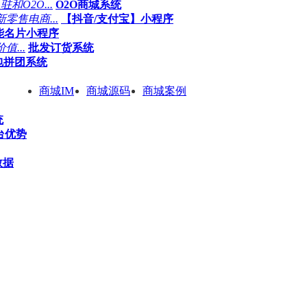
O2O...
O2O商城系统
售电商...
【抖音/支付宝】小程序
能名片小程序
...
批发订货系统
包拼团系统
商城IM
商城源码
商城案例
统
平台优势
数据