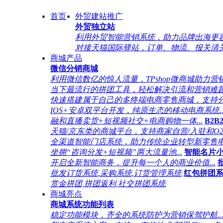
首页
外贸建站推广
外贸独立站
利用外贸智能营销系统，助力品牌出海更容易
对接天猫国际驿站，订单、物流、报关清
商城产品
微信分销商城
利用微信数亿的惊人流量，TPshop微商城助力营销.
当下最流行的拼团工具，轻松解决引流和营销难题.
快速搭建属于自己的多终端电商零售商城，支持分销
IOS+安卓双平台开发，纯原生态的移动电商系统..
融和直播卖货+短视频社交+电商购物一体...
B2B
天猫/京东类的商城平台，支持商家自营/入驻和O2O.
全渠道智能门店系统，助力传统企业转型新零售电商
坐拥“咨询分发+短视频”两大流量池...
智能名片
开启全新智能商务，提升每一个人的商业价值...
批发订货系统,采购系统,订货管理系统
红包拼团
赏金拼团,拼团返利,社交拼团系统
商城亮点
商城系统功能列表
稳定功能模块，齐全的系统防护为营销保驾护航..