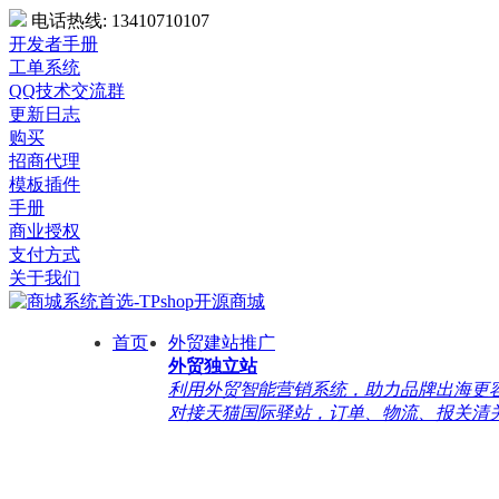
电话热线:
13410710107
开发者手册
工单系统
QQ技术交流群
更新日志
购买
招商代理
模板插件
手册
商业授权
支付方式
关于我们
首页
外贸建站推广
外贸独立站
利用外贸智能营销系统，助力品牌出海更容易
对接天猫国际驿站，订单、物流、报关清