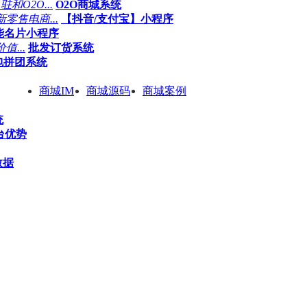
O2O...
O2O商城系统
售电商...
【抖音/支付宝】小程序
能名片小程序
...
批发订货系统
包拼团系统
商城IM
商城源码
商城案例
统
平台优势
数据