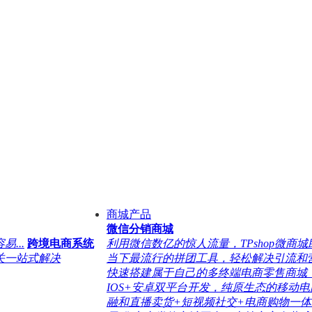
商城产品
微信分销商城
...
跨境电商系统
利用微信数亿的惊人流量，TPshop微商城助
关一站式解决
当下最流行的拼团工具，轻松解决引流和营销
快速搭建属于自己的多终端电商零售商城，支
IOS+安卓双平台开发，纯原生态的移动电商
融和直播卖货+短视频社交+电商购物一体..