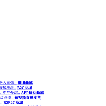
力营销...
拼团商城
难题...
B2C商城
持分销...
APP移动商城
系统...
短视频直播卖货
.
B2B2C商城