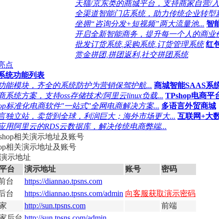
天猫/京东类的商城平台，支持商家自营/入驻和
全渠道智能门店系统，助力传统企业转型新零
坐拥“咨询分发+短视频”两大流量池...
智
开启全新智能商务，提升每一个人的商业价值
批发订货系统,采购系统,订货管理系统
红
赏金拼团,拼团返利,社交拼团系统
亮点
系统功能列表
功能模块，齐全的系统防护为营销保驾护航...
商城智能SAAS系
系统方案，支持oss存储技术/阿里云linux负载...
TPshop电商
shop标准化电商软件"一站式"全网电商解决方案...
多语言外贸商城
言独立站，卖货到全球，利润巨大；海外市场更大...
互联网+大
应用阿里云的RDS云数据库，解决传统电商弊端...
shop相关演示地址及账号
端演示地址
平台
演示地址
账号
密码
C前台
https://diannao.tpsns.com
C后台
https://diannao.tpsns.com/admin
向客服获取演示密码
家
http://sun.tpsns.com
前端
家后台
http://sun.tpsns.com/admin